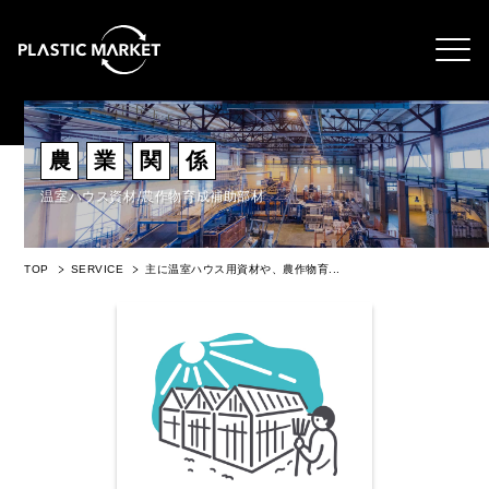
農
業
関
係
温室ハウス資材/農作物育成補助部材
TOP
SERVICE
主に温室ハウス用資材や、農作物育...