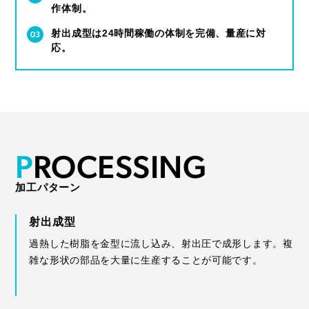
作体制。
射出成型は24時間稼働の体制を完備、量産に対
応。
P
R
O
C
E
S
S
I
N
G
加工パターン
射出成型
過熱した樹脂を金型に流し込み、射出圧で成形します。複
雑な形状の部品を大量に生産することが可能です。