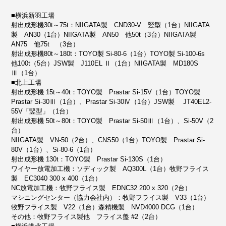
■横浜新羽工場
射出成形機30t～75t：NIIGATA製 CND30-V 竪型（1台）NIIGATA
製 AN30（1台）NIIGATA製 AN50 他50t（3台）NIIGATA製
AN75 他75t （3台）
射出成形機80t～180t：TOYO製 Si-80-6（1台）TOYO製 Si-100-6s
他100t（5台）JSW製 J110EL Ⅱ（1台）NIIGATA製 MD180S
Ⅲ（1台）
■北上工場
射出成形機 15t～40t：TOYO製 Prastar Si-15V（1台）TOYO製
Prastar Si-30Ⅲ（1台）、Prastar Si-30Ⅳ（1台）JSW製 JT40EL2-
55V「竪型」（1台）
射出成形機 50t～80t：TOYO製 Prastar Si-50Ⅲ（1台）、Si-50V（2
台）
NIIGATA製 VN-50（2台）、CNS50（1台）TOYO製 Prastar Si-
80V（1台）、Si-80-6（1台）
射出成形機 130t：TOYO製 Prastar Si-130S（1台）
ワイヤー放電加工機：ソディック製 AQ300L（1台）牧野フライス
製 EC3040 300 x 400（1台）
NC放電加工機：牧野フライス製 EDNC32 200 x 320（2台）
マシニングセンター（協力会社内）：牧野フライス製 V33（1台）
牧野フライス製 V22（1台）森精機製 NVD4000 DCG（1台）
その他：牧野フライス製他 フライス盤 #2（2台）