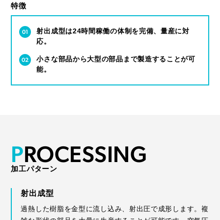
特徴
射出成型は24時間稼働の体制を完備、量産に対
応。
小さな部品から大型の部品まで製造することが可
能。
P
R
O
C
E
S
S
I
N
G
加工パターン
射出成型
過熱した樹脂を金型に流し込み、射出圧で成形します。複