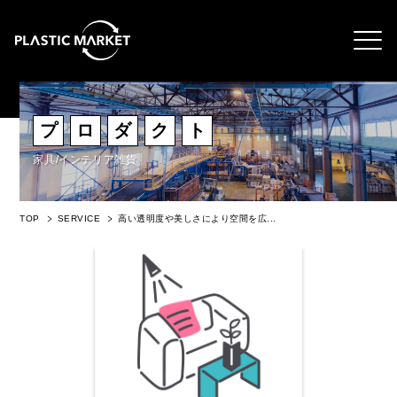
プ
ロ
ダ
ク
ト
家具/インテリア雑貨
TOP
SERVICE
高い透明度や美しさにより空間を広...