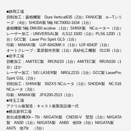
■静岡工場
切削加工：森精機製 Dura Vertical635（2台）FANUC製 α—Tシリ
ーズ （4台）SHODA製 5軸 NC7000U-1634（1台）
森精機製 5軸 DMU50 ecoline （1台）SHINX製 NCルーター（1台）
レーザー加工：UNIVERSAL製 ILS12.150D（1台）PLS6.120D（1
台）GCC製 Laser Pro Spirit GLS（1台）
印刷：MIMAKI製 UJF-6042MKⅡ（1台）UJF-6042F（1台）
オートクレーブ：栗原製作所製（1台）高砂化工機製 01130（1台）
■岩手工場
切断加工：AMITEC製 RRJN210（1台）AMITEC製 RRJN150（1
台）ほか
レーザー加工：SEI LASER製 NRGL2215（1台）GCC製 LaserPro
Spirit GSL（2台）
切削加工：SHINX製 50ZXS NCルータ（1台）SHODA製 NC-516
NCルータ（3台）
印刷：MIMAKI製 JFX200-2513（1台）
■埼玉工場
アクリル板製造：キャスト板製造設備一式
■横浜新羽工場
射出成形機30t～75t：NIIGATA製 CND30-V 竪型（1台）NIIGATA
製 AN30（1台）NIIGATA製 AN50 他50t（3台）NIIGATA製
AN75 他75t （3台）