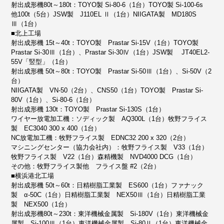
射出成形機80t～180t：TOYO製 Si-80-6（1台）TOYO製 Si-100-6s
他100t（5台）JSW製 J110EL Ⅱ（1台）NIIGATA製 MD180S
Ⅲ（1台）
■北上工場
射出成形機 15t～40t：TOYO製 Prastar Si-15V（1台）TOYO製
Prastar Si-30Ⅲ（1台）、Prastar Si-30Ⅳ（1台）JSW製 JT40EL2-
55V「竪型」（1台）
射出成形機 50t～80t：TOYO製 Prastar Si-50Ⅲ（1台）、Si-50V（2
台）
NIIGATA製 VN-50（2台）、CNS50（1台）TOYO製 Prastar Si-
80V（1台）、Si-80-6（1台）
射出成形機 130t：TOYO製 Prastar Si-130S（1台）
ワイヤー放電加工機：ソディック製 AQ300L（1台）牧野フライス
製 EC3040 300 x 400（1台）
NC放電加工機：牧野フライス製 EDNC32 200 x 320（2台）
マシニングセンター（協力会社内）：牧野フライス製 V33（1台）
牧野フライス製 V22（1台）森精機製 NVD4000 DCG（1台）
その他：牧野フライス製他 フライス盤 #2（2台）
■横浜港北工場
射出成形機 50t～60t：日精樹脂工業製 ES600（1台）ファナック
製 α-50C（1台）日精樹脂工業製 NEX50Ⅲ（1台）日精樹脂工業
製 NEX500（1台）
射出成形機80t～230t：東洋機械金属製 Si-180V（1台）東洋機械金
属製 Si-100Ⅲ（1台）東洋機械金属製 Si-80Ⅱ（1台）東洋機械金