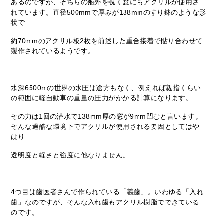
あるのですが、そちらの船外を覗く窓にもアクリルが使用さ
れています。直径500mmで厚みが138mmのすり鉢のような形
状で
約70mmのアクリル板2枚を前述した重合接着で貼り合わせて
製作されているようです。
水深6500mの世界の水圧は途方もなく、例えれば親指くらい
の範囲に軽自動車の重量の圧力がかかる計算になります。
その力は1回の潜水で138mm厚の窓が9mm凹むと言います。
そんな過酷な環境下でアクリルが使用される要因としてはや
はり
透明度と軽さと強度に他なりません。
4つ目は歯医者さんで作られている「義歯」。いわゆる「入れ
歯」なのですが、そんな入れ歯もアクリル樹脂でできている
のです。