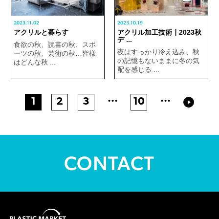
2023.11.02
2023.10.19
アクリルと暮らす
アクリル加工技術┃2023秋
デ ...
食欲の秋、読書の秋、スポ
夜はすっかり冷え込み、秋
ーツの秋、芸術の秋…皆様
の記憶もないままに冬の気
はどんな秋 ...
配を感じる ...
...
...
1
2
3
10
CONTACT