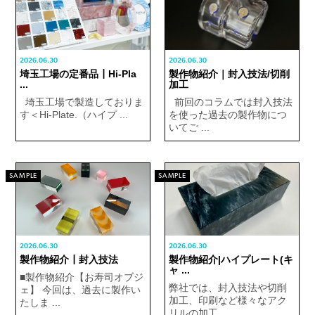
2026.06.30
2026.06.30
埼玉工場の定番品┃Hi-Pla
製作物紹介｜封入技法/切削
...
加工
埼玉工場で製造しておりま
前回のコラムでは封入技法
す＜Hi-Plate.（ハイプ ...
を使った過去の製作物につ
いてご ...
SAMPLE
SAMPLE
2026.06.30
2026.06.30
製作物紹介┃封入技法
製作物紹介|ハイプレート(キ
ャ ...
■製作物紹介【お寿司オブジ
弊社では、封入技法や切削
ェ】 今回は、過去に製作い
加工、印刷など様々なアク
たしま ...
リルの加工 ...