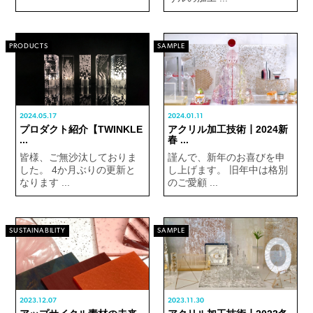
PRODUCTS
SAMPLE
2024.05.17
2024.01.11
プロダクト紹介【TWINKLE
アクリル加工技術┃2024新
...
春 ...
皆様、ご無沙汰しておりま
謹んで、新年のお喜びを申
した。 4か月ぶりの更新と
し上げます。 旧年中は格別
なります ...
のご愛顧 ...
SUSTAINABILITY
SAMPLE
2023.12.07
2023.11.30