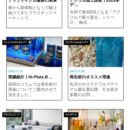
アップサイクル素材の未来
アクリル加工技術┃2023冬
デ ...
春から新体制となって駆け
今回で第3回目となる「アク
抜けてきたプラスチックマ
リルで振り返る」シリー
ーケットで ...
ズ。 株式 ...
SUSTAINABILITY
SUSTAINABILITY
2023.11.16
2023.11.09
実績紹介┃Hi-Plate.B ...
再生材のオススメ用途
前回のコラムでは再生材の
先月のサステナブルマテリ
用途についてご案内させて
アル展出展以降、引き続き
頂きました ...
多数のお問 ...
PRODUCTS
SAMPLE