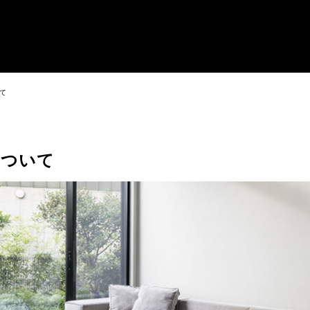
て
について