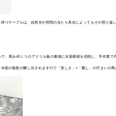
を持つテーブルは、自然光や照明の当たり具合によってもその照り返
 tableで、厚み40ミリのアクリル板の裏側に水面模様を切削し、手作業で
て水面の陰影が醸し出されますので「美しさ」+「癒し」の佇まいの商