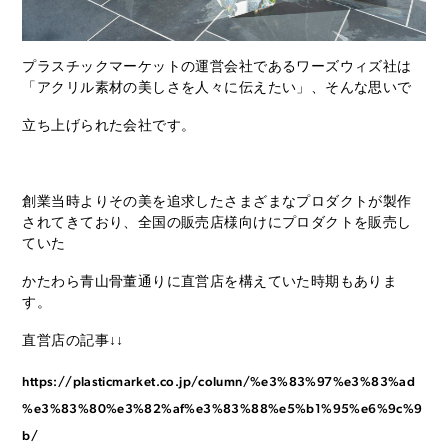
プラスチックマーケットの運営会社であるワーズウィズ社は
「アクリル素材の美しさを人々に伝えたい」、そんな思いで
立ち上げられた会社です。
創業当時よりその美を追求したさまざまなプロダクトが製作
されてきており、全国の販売店様向けにプロダクトを販売し
ていた
かたわら青山骨董通りに直営店を構えていた時期もありま
す。
直営店の記事↓↓
https://plasticmarket.co.jp/column/%e3%83%97%e3%83%ad
%e3%83%80%e3%82%af%e3%83%88%e5%b1%95%e6%9c%9
b/