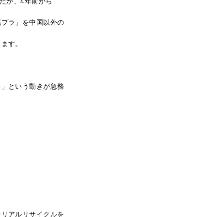
たが、4年前から
廃プラ」を中国以外の
ります。
る」という動きが急務
テリアルリサイクルを