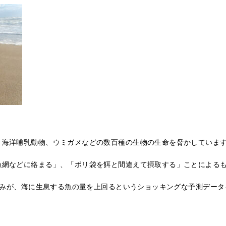
、海洋哺乳動物、ウミガメなどの数百種の生物の生命を脅かしています
漁網などに絡まる」、「ポリ袋を餌と間違えて摂取する」ことによる
 ごみが、海に生息する魚の量を上回るというショッキングな予測デー