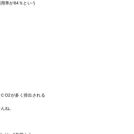
用率が84％という
ＣO2が多く排出される
せんね。