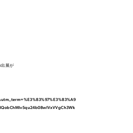
の出展が
pc&utm_term=%E3%83%97%E3%83%A9
aIQobChMIv5qu24b08wIVxVVgCh3Wk