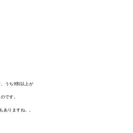
。うち9割以上が
ものです。
タもありますね。。