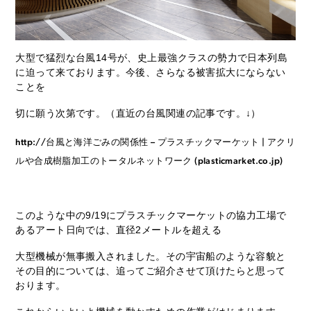
大型で猛烈な台風14号が、史上最強クラスの勢力で日本列島
に迫って来ております。今後、さらなる被害拡大にならない
ことを
切に願う次第です。（直近の台風関連の記事です。↓）
http://台風と海洋ごみの関係性 – プラスチックマーケット | アクリ
ルや合成樹脂加工のトータルネットワーク (plasticmarket.co.jp)
このような中の9/19にプラスチックマーケットの協力工場で
あるアート日向では、直径2メートルを超える
大型機械が無事搬入されました。その宇宙船のような容貌と
その目的については、追ってご紹介させて頂けたらと思って
おります。