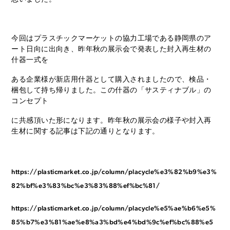
今回はプラスチックマーケットの協力工場である静岡県のア
ート日向に出向き、昨年秋の展示会で発表した封入再生材の
什器一式を
ある企業様が新店用什器として購入されましたので、検品・
梱包して持ち帰りました。この什器の「サスティナブル」の
コンセプト
に共感頂いた形になります。昨年秋の展示会の様子や封入再
生材に関する記事は下記の通りとなります。
https://plasticmarket.co.jp/column/placycle%e3%82%b9%e3%
82%bf%e3%83%bc%e3%83%88%ef%bc%81/
https://plasticmarket.co.jp/column/placycle%e5%ae%b6%e5%
85%b7%e3%81%ae%e8%a3%bd%e4%bd%9c%ef%bc%88%e5