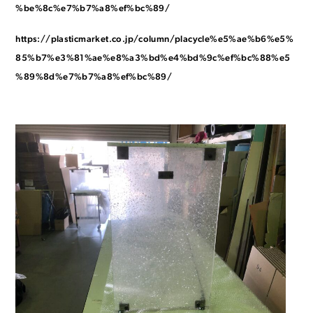
%be%8c%e7%b7%a8%ef%bc%89/
https://plasticmarket.co.jp/column/placycle%e5%ae%b6%e5%
85%b7%e3%81%ae%e8%a3%bd%e4%bd%9c%ef%bc%88%e5
%89%8d%e7%b7%a8%ef%bc%89/