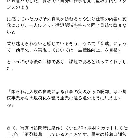
正直意外でした。寡黙で「自分の仕事を見て盗め」的なスタ
ンスのよう
に感じていたのでその真意を訪ねるとやはり仕事の内容の変
化により、一人ひとりが共通認識を持って同じ目線で臨まな
いと
乗り越えられないと感じているそう。なので「育成」によっ
て「効率化」を実現してひいては「生産性向上」を目指す
というのが今後の目標であり、課題であると語ってくれまし
た。
「限られた人数の奮闘による仕事の実現からの脱却」は小規
模事業から大規模化を狙う企業の通る道のように思えます
ね。
さて、写真は訪問時に製作していた20ｔ厚材をカットして仕
上げて「溶剤接着」しているところです。厚材の接着は通常