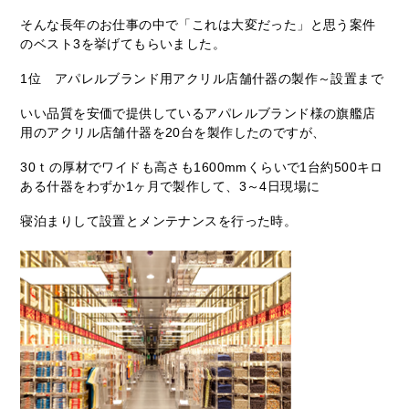
そんな長年のお仕事の中で「これは大変だった」と思う案件
のベスト3を挙げてもらいました。
1位 アパレルブランド用アクリル店舗什器の製作～設置まで
いい品質を安価で提供しているアパレルブランド様の旗艦店
用のアクリル店舗什器を20台を製作したのですが、
30ｔの厚材でワイドも高さも1600mmくらいで1台約500キロ
ある什器をわずか1ヶ月で製作して、3～4日現場に
寝泊まりして設置とメンテナンスを行った時。