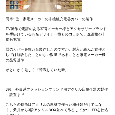
同率1位 家電メーカーの非接触充電器カバーの製作
TV製作で定評のある家電メーカー様とアクセサリーブランド
を手掛けている有名デザイナー様とのコラボで、企画物の非
接触充電
器のカバーを数万台製作したのですが、封入が絡んだ案件と
しては経験したことのない数量であることと家電メーカー様
の品質基準
がとにかく厳しくて苦戦していた時。
3位 外資系ファッションブランド用アクリル店舗什器の製作
～設置まで
こちらの特徴はアクリルの厚材で作った棚什器だけではな
く、天井から3段アクリルBOX並べて吊るしてかつLEDを仕込