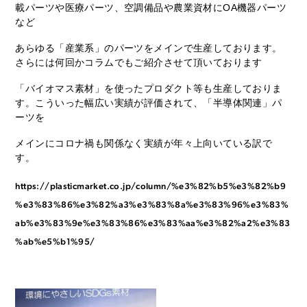
載パーツや医療パーツ、空調備品や農業資材にOA機器パーツ
など
あらゆる「産業系」のパーツをメインで生産しております。
さらには何回かコラムでもご紹介させて頂いております
「バイオマス素材」を使ったプロダクト等も生産しておりま
す。こういった幅広い実績が評価されて、「半導体関連」パ
ーツを
メインにコロナ禍も関係なく実績が年々上向いている訳で
す。
https://plasticmarket.co.jp/column/%e3%82%b5%e3%82%b9
%e3%83%86%e3%82%a3%e3%83%8a%e3%83%96%e3%83%
ab%e3%83%9e%e3%83%86%e3%83%aa%e3%82%a2%e3%83
%ab%e5%b1%95/