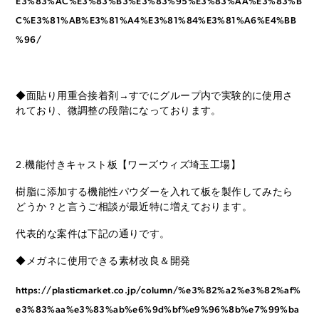
E3%83%AC%E3%83%B3%E3%83%95%E3%83%AA%E3%83%B
C%E3%81%AB%E3%81%A4%E3%81%84%E3%81%A6%E4%BB
%96/
◆面貼り用重合接着剤→すでにグループ内で実験的に使用さ
れており、微調整の段階になっております。
2.機能付きキャスト板【ワーズウィズ埼玉工場】
樹脂に添加する機能性パウダーを入れて板を製作してみたら
どうか？と言うご相談が最近特に増えております。
代表的な案件は下記の通りです。
◆メガネに使用できる素材改良＆開発
https://plasticmarket.co.jp/column/%e3%82%a2%e3%82%af%
e3%83%aa%e3%83%ab%e6%9d%bf%e9%96%8b%e7%99%ba