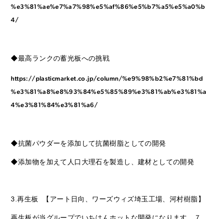
%e3%81%ae%e7%a7%98%e5%af%86%e5%b7%a5%e5%a0%b
4/
◆最高ランクの蓄光板への挑戦
https://plasticmarket.co.jp/column/%e9%98%b2%e7%81%bd
%e3%81%a8%e8%93%84%e5%85%89%e3%81%ab%e3%81%a
4%e3%81%84%e3%81%a6/
◆抗菌パウダーを添加して抗菌樹脂としての開発
◆添加物を加えて人口大理石を製造し、建材としての開発
3.再生板 【アート日向、ワーズウィズ埼玉工場、河村樹脂】
再生板が当グループでいちはんホットな開発になります。７