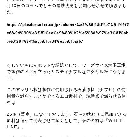
月10日のコラムでも今の進捗状況をお知らせさせて頂きまし
た。
https://plasticmarket.co.jp/column/%e5%86%8d%e7%94%9f%
e6%9d%90%e3%81%ae%e9%80%b2%e6%8d%97%e3%81%ab
%e3%81%a4%e3%81%84%e3%81%a6/
そしていちばんホットな話題として、ワーズウィズ埼玉工場
で製作のメドが立ったサスティナブルなアクリル板になりま
す。
このアクリル板は製作に使用される石油原料（ナフサ）の使
用量を減らすことができるエコ素材で、現時点で減らせる原
料は
25％（暫定）になっております。石油の代わりに添加できる
原料は追って発表させて頂くとして、仮の名前は「WHITE
LINE」。