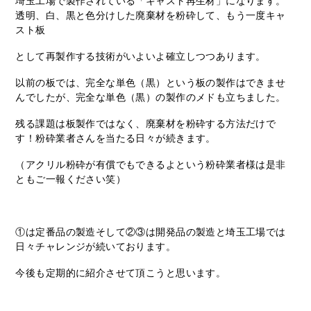
埼玉工場で製作されている「キャスト再生材」になります。
透明、白、黒と色分けした廃棄材を粉砕して、もう一度キャ
スト板
として再製作する技術がいよいよ確立しつつあります。
以前の板では、完全な単色（黒）という板の製作はできませ
んでしたが、完全な単色（黒）の製作のメドも立ちました。
残る課題は板製作ではなく、廃棄材を粉砕する方法だけで
す！粉砕業者さんを当たる日々が続きます。
（アクリル粉砕が有償でもできるよという粉砕業者様は是非
ともご一報ください笑）
①は定番品の製造そして②③は開発品の製造と埼玉工場では
日々チャレンジが続いております。
今後も定期的に紹介させて頂こうと思います。