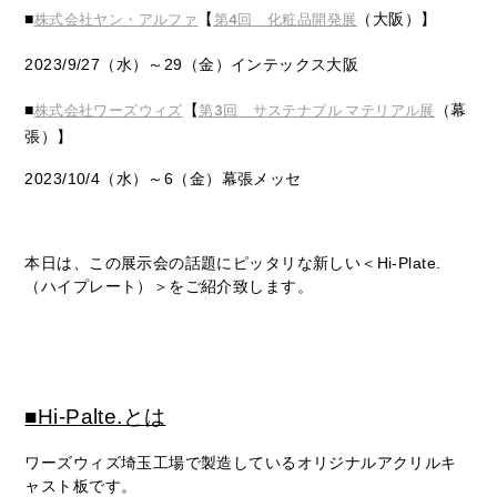
■
【
（大阪）】
株式会社ヤン・アルファ
第4回 化粧品開発展
2023/9/27（水）～29（金）インテックス大阪
■
【
（幕
株式会社ワーズウィズ
第3回 サステナブル マテリアル展
張）】
2023/10/4（水）～6（金）幕張メッセ
本日は、この展示会の話題にピッタリな新しい＜Hi-Plate.
（ハイプレート）＞をご紹介致します。
■Hi-Palte.とは
ワーズウィズ埼玉工場で製造しているオリジナルアクリルキ
ャスト板です。