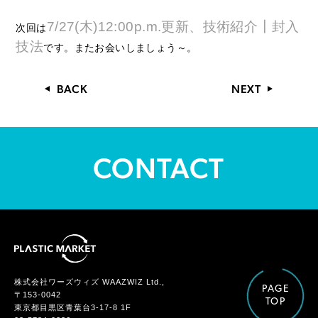
7/27(木)12:00p.m.更新、技術紹介┃封入
次回は
技法
です。またお会いしましょう～。
BACK
NEXT
CONTACT
株式会社ワーズウィズ WAAZWIZ Ltd.,
PAGE
〒153-0042
TOP
東京都目黒区青葉台3-17-8 1F